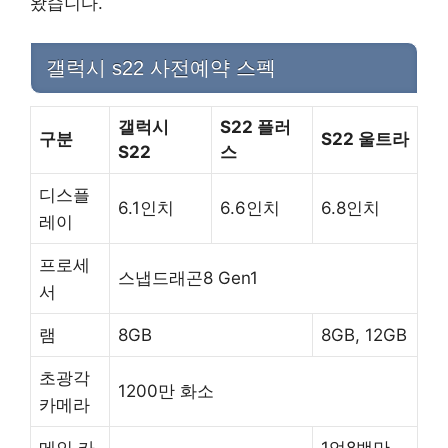
왔습니다.
갤럭시 s22 사전예약 스펙
갤럭시
S22 플러
구분
S22 울트라
S22
스
디스플
6.1인치
6.6인치
6.8인치
레이
프로세
스냅드래곤8 Gen1
서
램
8GB
8GB, 12GB
초광각
1200만 화소
카메라