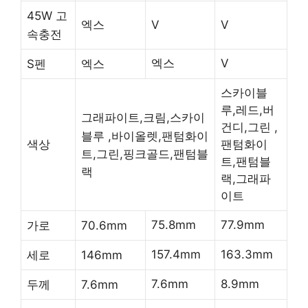
45W 고
V
V
엑스
속충전
엑스
V
S펜
엑스
스카이블
루,레드,버
그래파이트,크림,스카이
건디,그린 ,
블루 ,바이올렛,팬텀화이
팬텀화이
색상
트,그린,핑크골드,팬텀블
트,팬텀블
랙
랙,그래파
이트
75.8mm
77.9mm
가로
70.6mm
157.4mm
163.3mm
세로
146mm
7.6mm
8.9mm
두께
7.6mm