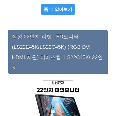
좀 더 알아보기
삼성 22인치 피벗 LED모니터
(LS22E45K/LS22C45K) (RGB DVI
HDMI 지원) 디에스컴, LS22C45K/ 22인
치