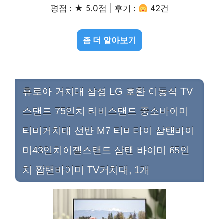
평점 : ★ 5.0점 | 후기 :
42건
좀 더 알아보기
휴로아 거치대 삼성 LG 호환 이동식 TV
스탠드 75인치 티비스탠드 중소바이미
티비거치대 선반 M7 티비다이 삼탠바이
미43인치이젤스탠드 삼탠 바이미 65인
치 짭탠바이미 TV거치대, 1개