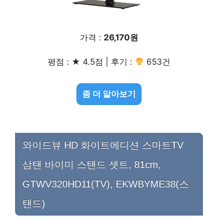
가격 :
26,170원
평점 : ★ 4.5점 | 후기 :
653건
좀 더 알아보기
와이드뷰 HD 화이트에디션 스마트TV
삼탠 바이미 스탠드 셋트, 81cm,
GTWV320HD11(TV), EKWBYME38(스
탠드)