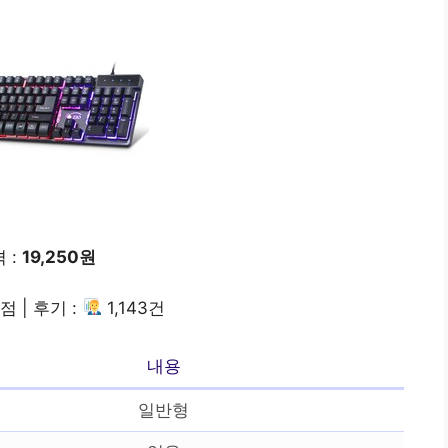
 :
19,250원
5점 | 후기 :
1,143건
내용
일반형