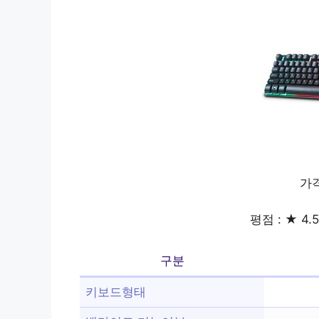
가격
평점 : ★ 4.
구분
키보드형태