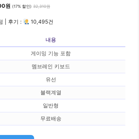
500원
(17% 할인)
32,310원
점 | 후기 :
10,495건
내용
게이밍 기능 포함
멤브레인 키보드
유선
블랙계열
일반형
무료배송