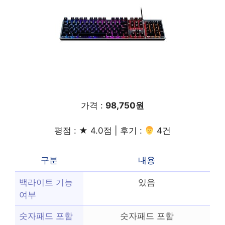
가격 :
98,750원
평점 : ★ 4.0점 | 후기 :
‍‍ 4건
구분
내용
백라이트 기능
있음
여부
숫자패드 포함
숫자패드 포함